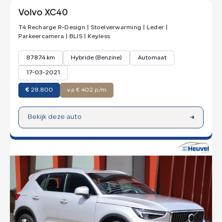
Volvo XC40
T4 Recharge R-Design | Stoelverwarming | Leder |
Parkeercamera | BLIS | Keyless
87874 km
Hybride (Benzine)
Automaat
17-03-2021
€
28.800
v.a € 402 p/m
Bekijk deze auto