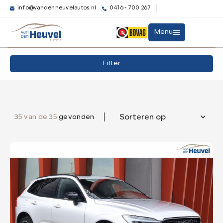
info@vandenheuvelautos.nl
0416 - 700 267
Filters
Menu
Merk
Filter
Aanbod
Merk
Model
Diensten
Model
35 van de 35
gevonden
Sorteren op
Transmissie
Over ons
Automaat
35
Verkocht
Brandstof
Elektrisch
2
Hybride (Benzine)
31
Benzine
2
Contact
Kleur