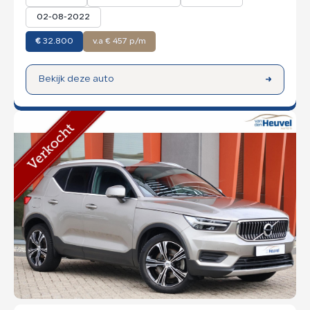
02-08-2022
€
32.800
v.a € 457 p/m
Bekijk deze auto