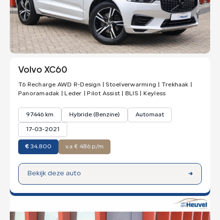
Maak een afspraak
Kleur
Volvo XC60
T6 Recharge AWD R-Design | Stoelverwarming | Trekhaak |
Panoramadak | Leder | Pilot Assist | BLIS | Keyless
97446 km
Hybride (Benzine)
Automaat
17-03-2021
€
34.800
v.a € 486 p/m
Bekijk deze auto