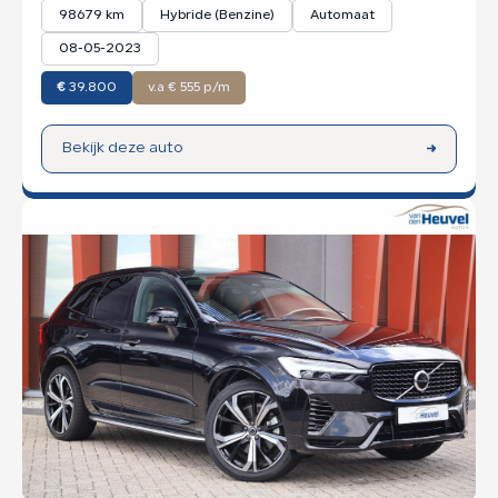
98679 km
Hybride (Benzine)
Automaat
08-05-2023
€
39.800
v.a € 555 p/m
Bekijk deze auto