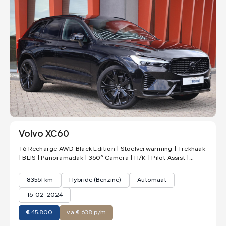
Volvo XC60
T6 Recharge AWD Black Edition | Stoelverwarming | Trekhaak
| BLIS | Panoramadak | 360° Camera | H/K | Pilot Assist |
Keyless
83561 km
Hybride (Benzine)
Automaat
16-02-2024
€
45.800
v.a € 638 p/m