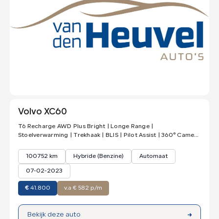
Volvo XC60
T6 Recharge AWD Plus Bright | Longe Range |
Stoelverwarming | Trekhaak | BLIS | Pilot Assist | 360° Camera
| Keyless
100752 km
Hybride (Benzine)
Automaat
07-02-2023
€
41.800
v.a € 582 p/m
Bekijk deze auto