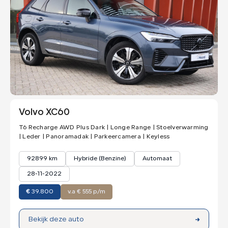
Volvo XC60
T6 Recharge AWD Plus Dark | Longe Range | Stoelverwarming
| Leder | Panoramadak | Parkeercamera | Keyless
92899 km
Hybride (Benzine)
Automaat
28-11-2022
€
39.800
v.a € 555 p/m
Bekijk deze auto