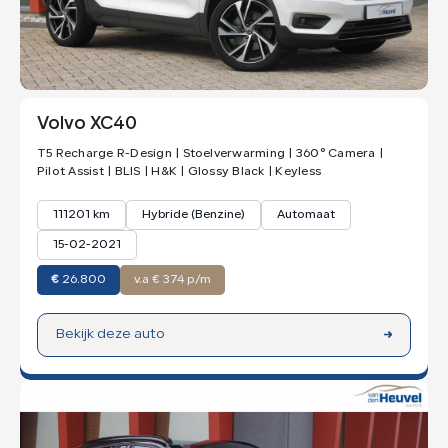
Volvo XC40
T5 Recharge R-Design | Stoelverwarming | 360° Camera |
Pilot Assist | BLIS | H&K | Glossy Black | Keyless
111201 km
Hybride (Benzine)
Automaat
15-02-2021
€
26.800
v.a € 374 p/m
Bekijk deze auto