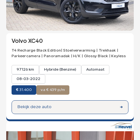
Volvo XC40
T4 Recharge Black Edition| Stoelverwarming | Trekhaak |
Parkeercamera | Panoramadak | H/K | Glossy Black | Keyless
97126 km
Hybride (Benzine)
Automaat
08-03-2022
€
31.400
v.a € 439 p/m
Bekijk deze auto