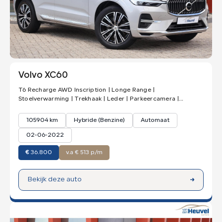
Volvo XC60
T6 Recharge AWD Inscription | Longe Range |
Stoelverwarming | Trekhaak | Leder | Parkeercamera |
Panoramadak | Pilot Assist | Ke
105904 km
Hybride (Benzine)
Automaat
02-06-2022
€
36.800
v.a € 513 p/m
Bekijk deze auto