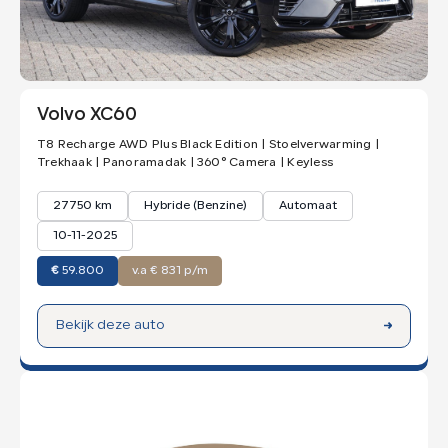
Volvo XC60
T8 Recharge AWD Plus Black Edition | Stoelverwarming |
Trekhaak | Panoramadak | 360° Camera | Keyless
27750 km
Hybride (Benzine)
Automaat
10-11-2025
€
59.800
v.a € 831 p/m
Bekijk deze auto