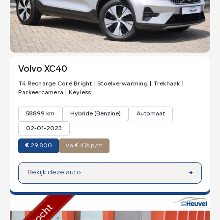
Volvo XC40
T4 Recharge Core Bright | Stoelverwarming | Trekhaak |
Parkeercamera | Keyless
58899 km
Hybride (Benzine)
Automaat
02-01-2023
€
29.800
v.a € 416 p/m
Bekijk deze auto