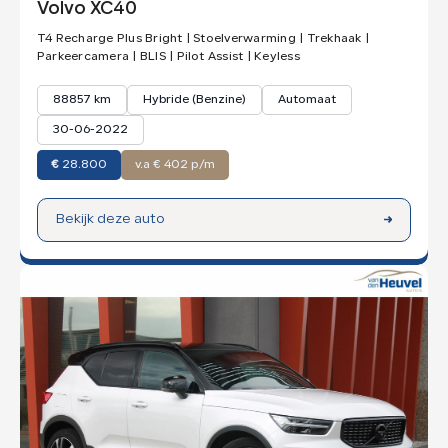
Volvo XC40
T4 Recharge Plus Bright | Stoelverwarming | Trekhaak |
Parkeercamera | BLIS | Pilot Assist | Keyless
88857 km
Hybride (Benzine)
Automaat
30-06-2022
€
28.800
v.a € 402 p/m
Bekijk deze auto