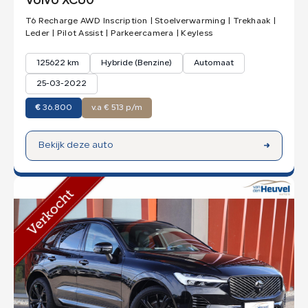
Volvo XC60
T6 Recharge AWD Inscription | Stoelverwarming | Trekhaak |
Leder | Pilot Assist | Parkeercamera | Keyless
125622 km
Hybride (Benzine)
Automaat
25-03-2022
€
36.800
v.a € 513 p/m
Bekijk deze auto