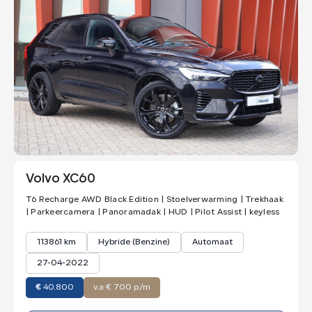
Volvo XC60
T6 Recharge AWD Black Edition | Stoelverwarming | Trekhaak
| Parkeercamera | Panoramadak | HUD | Pilot Assist | keyless
113861 km
Hybride (Benzine)
Automaat
27-04-2022
€
40.800
v.a € 700 p/m