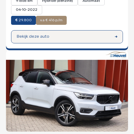
91868 km
Hybride (Benzine)
Automaat
04-10-2022
€
29.800
v.a € 416 p/m
Bekijk deze auto