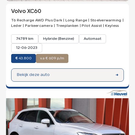
Volvo XC60
T6 Recharge AWD Plus Dark | Long Range | Stoelverwarming |
Leder | Parkeercamera | Treeplanken | Pilot Assist | Keyless
74789 km
Hybride (Benzine)
Automaat
12-06-2023
€
43.800
v.a € 609 p/m
Bekijk deze auto