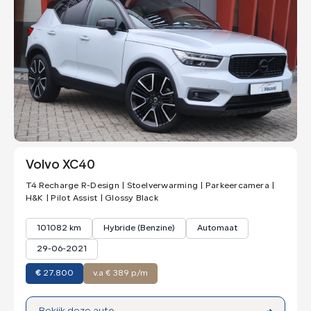
Volvo XC40
T4 Recharge R-Design | Stoelverwarming | Parkeercamera |
H&K | Pilot Assist | Glossy Black
101082 km
Hybride (Benzine)
Automaat
29-06-2021
€
27.800
v.a € 389 p/m