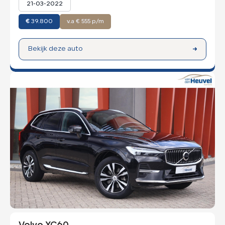
21-03-2022
€
39.800
v.a € 555 p/m
Bekijk deze auto