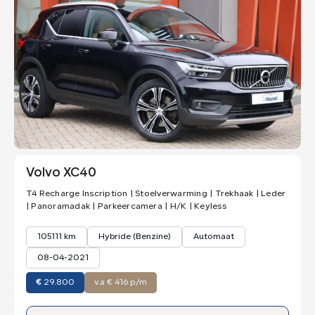
Volvo XC40
T4 Recharge Inscription | Stoelverwarming | Trekhaak | Leder
| Panoramadak | Parkeercamera | H/K | Keyless
105111 km
Hybride (Benzine)
Automaat
08-04-2021
€
29.800
v.a € 416 p/m