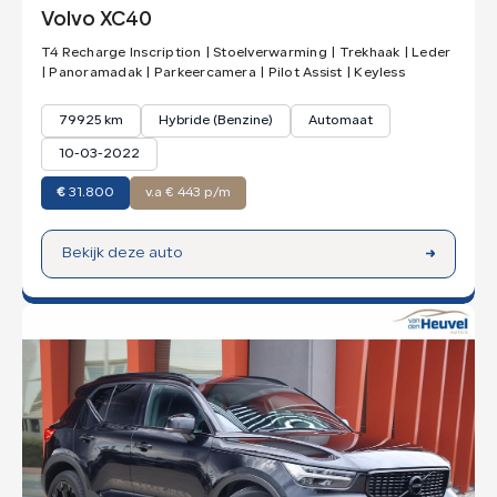
Volvo XC40
T4 Recharge Inscription | Stoelverwarming | Trekhaak | Leder
| Panoramadak | Parkeercamera | Pilot Assist | Keyless
79925 km
Hybride (Benzine)
Automaat
10-03-2022
€
31.800
v.a € 443 p/m
Bekijk deze auto