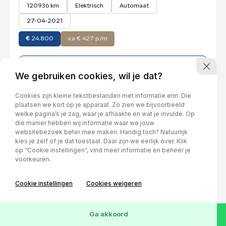
120936 km
Elektrisch
Automaat
27-04-2021
€
24.800
v.a € 427 p/m
Bekijk deze auto
We gebruiken cookies, wil je dat?
Cookies zijn kleine tekstbestanden met informatie erin. Die
plaatsen we kort op je apparaat. Zo zien we bijvoorbeeld
welke pagina’s je zag, waar je afhaakte en wat je invulde. Op
die manier hebben wij informatie waar we jouw
websitebezoek beter mee maken. Handig toch? Natuurlijk
kies je zelf of je dat toestaat. Daar zijn we eerlijk over. Klik
op “Cookie instellingen”, vind meer informatie en beheer je
voorkeuren.
Cookie instellingen
Cookies weigeren
Wis
35
Voertuigen
Ga akkoord