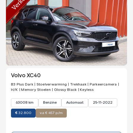
Volvo XC40
B3 Plus Dark | Stoelverwarming | Trekhaak | Parkeercamera |
H/K | Memory Stoelen | Glossy Black | Keyless
63008 km
Benzine
Automaat
25-11-2022
€
32.800
v.a € 457 p/m