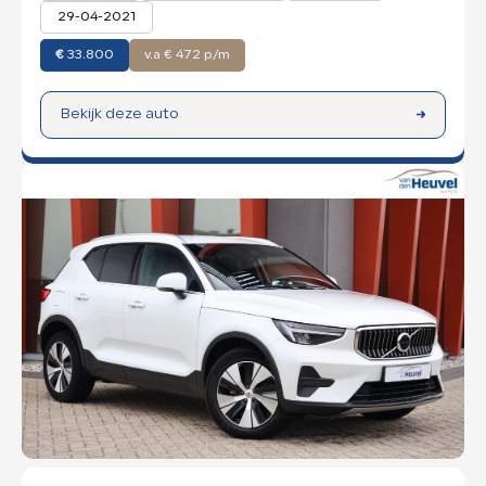
29-04-2021
€
33.800
v.a € 472 p/m
Bekijk deze auto