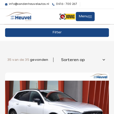
info@vandenheuvelautos.nl
0416 - 700 267
Filters
Menu
Merk
Filter
Aanbod
Merk
Model
Diensten
Model
35 van de 35
gevonden
Sorteren op
Transmissie
Over ons
Automaat
35
Verkocht
Brandstof
Elektrisch
2
Hybride (Benzine)
31
Benzine
2
Contact
Kleur