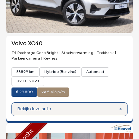
Volvo XC40
T4 Recharge Core Bright | Stoelverwarming | Trekhaak |
Parkeercamera | Keyless
58899 km
Hybride (Benzine)
Automaat
02-01-2023
€
29.800
v.a € 416 p/m
Bekijk deze auto