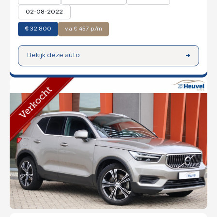
02-08-2022
€
32.800
v.a € 457 p/m
Bekijk deze auto