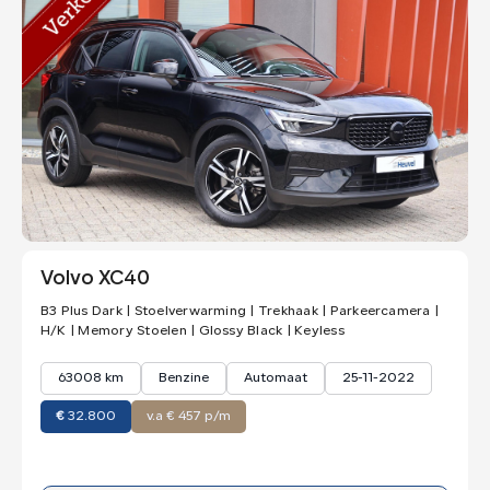
Volvo XC40
B3 Plus Dark | Stoelverwarming | Trekhaak | Parkeercamera |
H/K | Memory Stoelen | Glossy Black | Keyless
63008 km
Benzine
Automaat
25-11-2022
€
32.800
v.a € 457 p/m