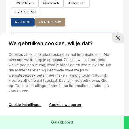
120936 km
Elektrisch
Automaat
27-04-2021
€
24.800
v.a € 427 p/m
Bekijk deze auto
We gebruiken cookies, wil je dat?
Cookies zijn kleine tekstbestanden met informatie erin. Die
plaatsen we kort op je apparaat. Zo zien we bijvoorbeeld
welke pagina’s je zag, waar je afhaakte en wat je invulde. Op
die manier hebben wij informatie waar we jouw
websitebezoek beter mee maken. Handig toch? Natuurlijk
kies je zelf of je dat toestaat. Daar zijn we eerlijk over. Klik
op “Cookie instellingen”, vind meer informatie en beheer je
voorkeuren.
Cookie instellingen
Cookies weigeren
Wis
35
Voertuigen
Ga akkoord