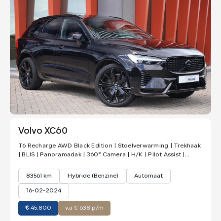
Volvo XC60
T6 Recharge AWD Black Edition | Stoelverwarming | Trekhaak
| BLIS | Panoramadak | 360° Camera | H/K | Pilot Assist |
Keyless
83561 km
Hybride (Benzine)
Automaat
16-02-2024
€
45.800
v.a € 638 p/m