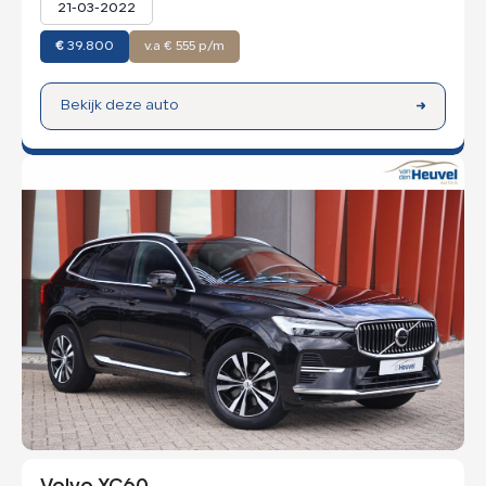
21-03-2022
€
39.800
v.a € 555 p/m
Bekijk deze auto