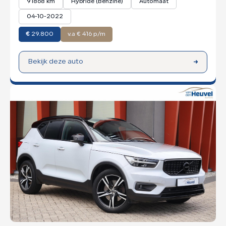
91868 km
Hybride (Benzine)
Automaat
04-10-2022
€
29.800
v.a € 416 p/m
Bekijk deze auto