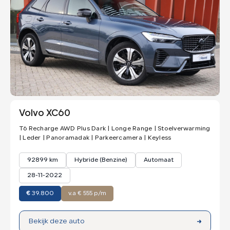
Volvo XC60
T6 Recharge AWD Plus Dark | Longe Range | Stoelverwarming
| Leder | Panoramadak | Parkeercamera | Keyless
92899 km
Hybride (Benzine)
Automaat
28-11-2022
€
39.800
v.a € 555 p/m
Bekijk deze auto