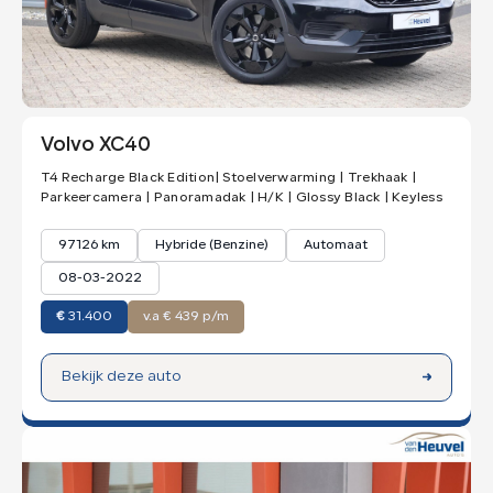
Volvo XC40
T4 Recharge Black Edition| Stoelverwarming | Trekhaak |
Parkeercamera | Panoramadak | H/K | Glossy Black | Keyless
97126 km
Hybride (Benzine)
Automaat
08-03-2022
€
31.400
v.a € 439 p/m
Bekijk deze auto