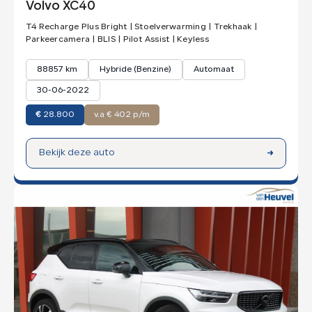
Volvo XC40
T4 Recharge Plus Bright | Stoelverwarming | Trekhaak |
Parkeercamera | BLIS | Pilot Assist | Keyless
88857 km
Hybride (Benzine)
Automaat
30-06-2022
€
28.800
v.a € 402 p/m
Bekijk deze auto