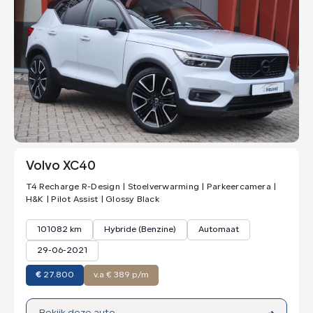
Volvo XC40
T4 Recharge R-Design | Stoelverwarming | Parkeercamera |
H&K | Pilot Assist | Glossy Black
101082 km
Hybride (Benzine)
Automaat
29-06-2021
€
27.800
v.a € 389 p/m