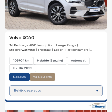
Volvo XC60
T6 Recharge AWD Inscription | Longe Range |
Stoelverwarming | Trekhaak | Leder | Parkeercamera |
Panoramadak | Pilot Assist | Ke
105904 km
Hybride (Benzine)
Automaat
02-06-2022
€
36.800
v.a € 513 p/m
Bekijk deze auto