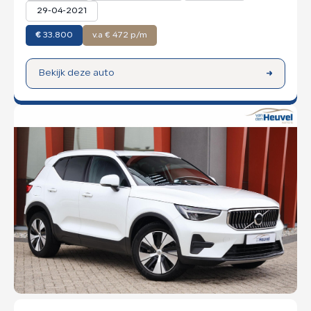
29-04-2021
€
33.800
v.a € 472 p/m
Bekijk deze auto