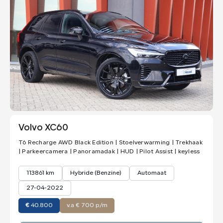
Volvo XC60
T6 Recharge AWD Black Edition | Stoelverwarming | Trekhaak
| Parkeercamera | Panoramadak | HUD | Pilot Assist | keyless
113861 km
Hybride (Benzine)
Automaat
27-04-2022
€
40.800
v.a € 700 p/m