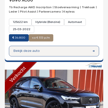
Volvo XC60
T6 Recharge AWD Inscription | Stoelverwarming | Trekhaak |
Leder | Pilot Assist | Parkeercamera | Keyless
125622 km
Hybride (Benzine)
Automaat
25-03-2022
€
36.800
v.a € 513 p/m
Bekijk deze auto