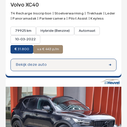
Volvo XC40
T4 Recharge Inscription | Stoelverwarming | Trekhaak | Leder
| Panoramadak | Parkeercamera | Pilot Assist | Keyless
79925 km
Hybride (Benzine)
Automaat
10-03-2022
€
31.800
v.a € 443 p/m
Bekijk deze auto