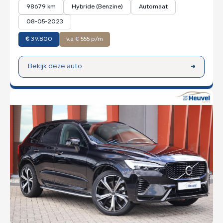
98679 km
Hybride (Benzine)
Automaat
08-05-2023
€
39.800
v.a € 555 p/m
Bekijk deze auto