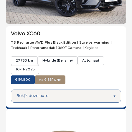
Volvo XC60
T8 Recharge AWD Plus Black Edition | Stoelverwarming |
Trekhaak | Panoramadak | 360° Camera | Keyless
27750 km
Hybride (Benzine)
Automaat
10-11-2025
€
59.800
v.a € 831 p/m
Bekijk deze auto