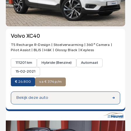
Volvo XC40
T5 Recharge R-Design | Stoelverwarming | 360° Camera |
Pilot Assist | BLIS | H&K | Glossy Black | Keyless
111201 km
Hybride (Benzine)
Automaat
15-02-2021
€
26.800
v.a € 374 p/m
Bekijk deze auto