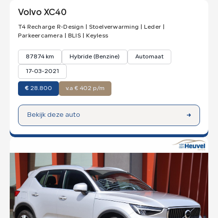
Volvo XC40
T4 Recharge R-Design | Stoelverwarming | Leder |
Parkeercamera | BLIS | Keyless
87874 km
Hybride (Benzine)
Automaat
17-03-2021
€
28.800
v.a € 402 p/m
Bekijk deze auto