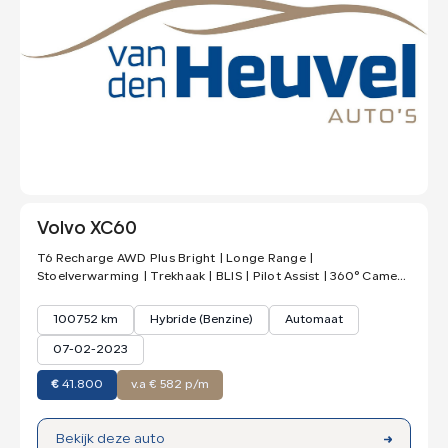
Volvo XC60
T6 Recharge AWD Plus Bright | Longe Range |
Stoelverwarming | Trekhaak | BLIS | Pilot Assist | 360° Camera
| Keyless
100752 km
Hybride (Benzine)
Automaat
07-02-2023
€
41.800
v.a € 582 p/m
Bekijk deze auto