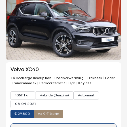
Volvo XC40
T4 Recharge Inscription | Stoelverwarming | Trekhaak | Leder
| Panoramadak | Parkeercamera | H/K | Keyless
105111 km
Hybride (Benzine)
Automaat
08-04-2021
€
29.800
v.a € 416 p/m