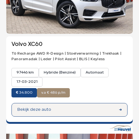
Maak een afspraak
Kleur
Volvo XC60
T6 Recharge AWD R-Design | Stoelverwarming | Trekhaak |
Panoramadak | Leder | Pilot Assist | BLIS | Keyless
97446 km
Hybride (Benzine)
Automaat
17-03-2021
€
34.800
v.a € 486 p/m
Bekijk deze auto