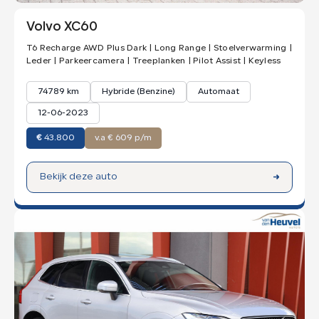
Volvo XC60
T6 Recharge AWD Plus Dark | Long Range | Stoelverwarming |
Leder | Parkeercamera | Treeplanken | Pilot Assist | Keyless
74789 km
Hybride (Benzine)
Automaat
12-06-2023
€
43.800
v.a € 609 p/m
Bekijk deze auto