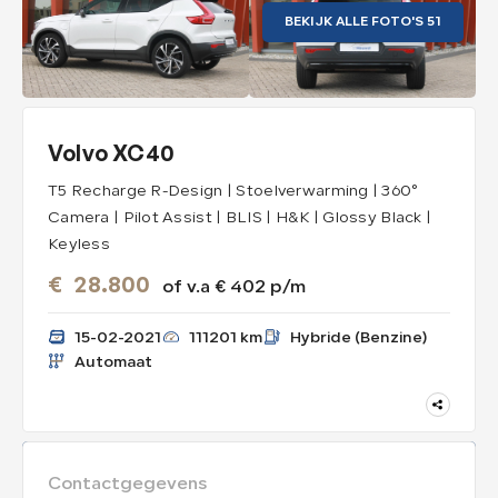
BEKIJK ALLE FOTO'S 51
Maak een afspraak
Volvo XC40
T5 Recharge R-Design | Stoelverwarming | 360°
Camera | Pilot Assist | BLIS | H&K | Glossy Black |
Keyless
€
28.800
of v.a € 402 p/m
15-02-2021
111201 km
Hybride (Benzine)
Automaat
Contactgegevens