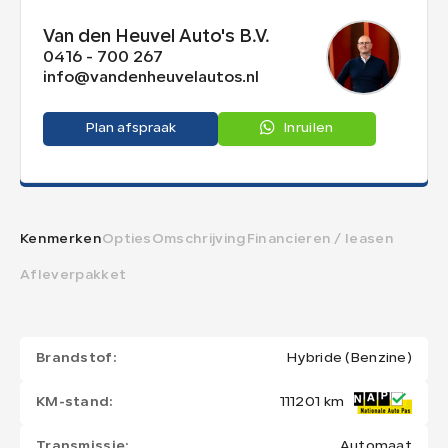
Van den Heuvel Auto's B.V.
0416 - 700 267
info@vandenheuvelautos.nl
Plan afspraak
Inruilen
Kenmerken
Opties
Omschrijving
Financieren / leasen
Afleverpakket
Brandstof:
Hybride (Benzine)
KM-stand:
111201 km
Transmissie:
Automaat