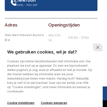
Telefoon
0416 - 700 267
Adres
Openingstijden
Van den Heuvel Auto's
Ma t/m
08:30 - 17:30
B.V.
Vr:
Veensesteeg 16
Za:
09:30 - 15:30
We gebruiken cookies, wil je dat?
Zo:
Gesloten
4264 KG Veen
Cookies zijn kleine tekstbestanden met informatie erin. Die
KvK:
99856441
plaatsen we kort op je apparaat. Zo zien we bijvoorbeeld
welke pagina’s je zag, waar je afhaakte en wat je invulde. Op
BTW:
NL869161957B01
die manier hebben wij informatie waar we jouw
Bank:
NL88 INGB 0102 0934 58
websitebezoek beter mee maken. Handig toch? Natuurlijk
kies je zelf of je dat toestaat. Daar zijn we eerlijk over. Klik
op “Cookie instellingen”, vind meer informatie en beheer je
voorkeuren.
Privacy policy
Cookie instellingen
Cookies weigeren