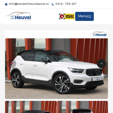
info@vandenheuvelautos.nl
0416 - 700 267
Menu
Aanbod
Diensten
Over ons
Verkocht
Contact