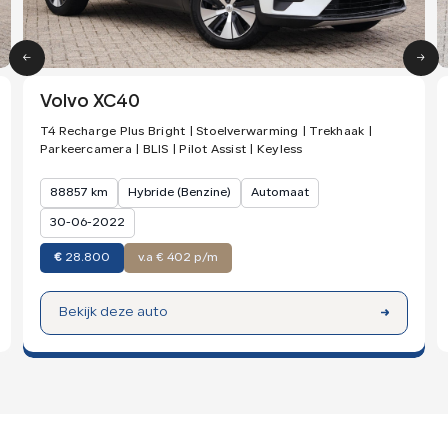
Volvo XC40
T4 Recharge Plus Bright | Stoelverwarming | Trekhaak |
Parkeercamera | BLIS | Pilot Assist | Keyless
88857 km
Hybride (Benzine)
Automaat
30-06-2022
€
28.800
v.a € 402 p/m
Bekijk deze auto